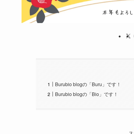
Burubio blogの「Buru」です！
Burubio blogの「Bio」です！
ス