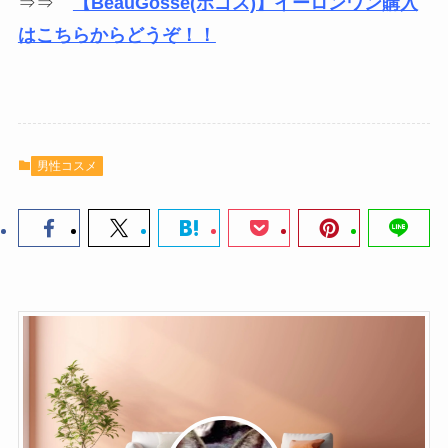
⇒⇒
【BeauGosse(ボゴス)】イーロンワン購入
はこちらからどうぞ！！
男性コスメ