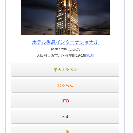
ホテル阪急インターナショナル
posted with
トマレバ
大阪府大阪市北区茶屋町19-19
[地図]
楽天トラベル
じゃらん
JTB
knt
一休