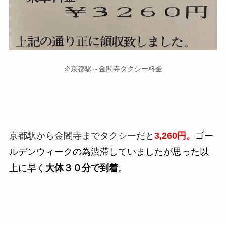
※京都駅～金閣寺タクシー料金
京都駅から金閣寺までタクシーだと
3,260円。
ゴ
ー
ルデンウィークの為渋滞していましたが思った以
上に早く
大体３０分で到着
。