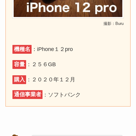
撮影：Buru
機種名
：iPhone１２pro
容量
：２５６GB
購入
：２０２０年１２月
通信事業者
：ソフトバンク