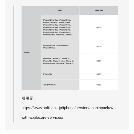
引用元：
https://www.softbank.jp/iphone/service/anshinpack/w-
with-applecare-services/